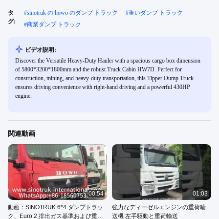
タ
#
sinotruk の howo のダンプ トラック
#
重いダンプ トラック
グ:
#
商業ダンプ トラック
ビデオ説明:
Discover the Versatile Heavy-Duty Hauler with a spacious cargo box dimension
of 5800*3200*1800mm and the robust Truck Cabin HW7D. Perfect for
construction, mining, and heavy-duty transportation, this Tipper Dump Truck
ensures driving convenience with right-hand driving and a powerful 430HP
engine.
関連動画
00:54
01:03
動画：SINOTRUK 6*4 ダンプトラッ
強力なディーゼルエンジンの重荷輸
ク、Euro 2 排出ガス基準および重量
送機 左手駆動と重荷輸送