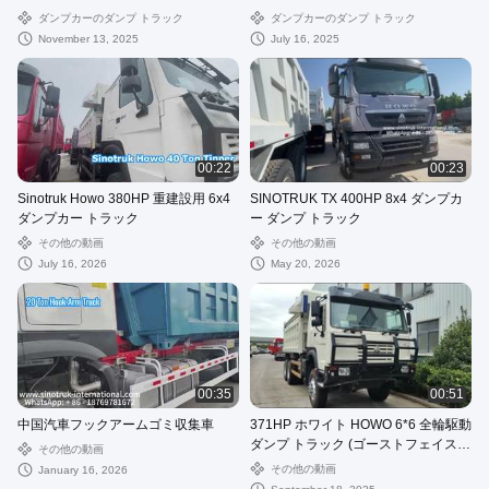
物輸送の紹介
ダンプカーのダンプ トラック
ダンプカーのダンプ トラック
November 13, 2025
July 16, 2025
00:22
00:23
Sinotruk Howo 380HP 重建設用 6x4
SINOTRUK TX 400HP 8x4 ダンプカ
ダンプカー トラック
ー ダンプ トラック
その他の動画
その他の動画
July 16, 2026
May 20, 2026
00:35
00:51
中国汽車フックアームゴミ収集車
371HP ホワイト HOWO 6*6 全輪駆動
ダンプ トラック (ゴーストフェイス
その他の動画
キャブ付き)
その他の動画
January 16, 2026