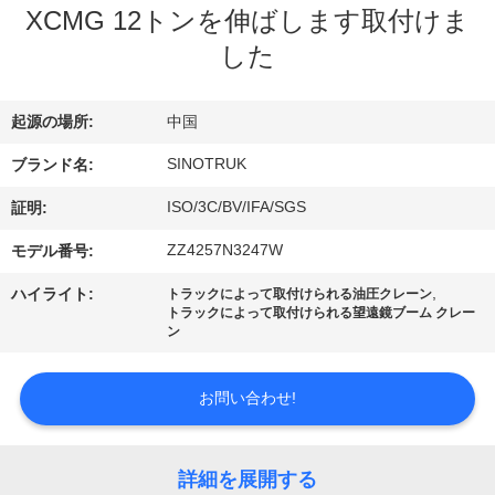
た
XCMG 12トンを伸ばします取付けま
ち
した
に
起源の場所:
中国
つ
SINOTRUK
ブランド名:
い
ISO/3C/BV/IFA/SGS
証明:
て
ZZ4257N3247W
モデル番号:
工
,
ハイライト:
トラックによって取付けられる油圧クレーン
トラックによって取付けられる望遠鏡ブーム クレー
ン
場
ツ
お問い合わせ!
ア
ー
詳細を展開する