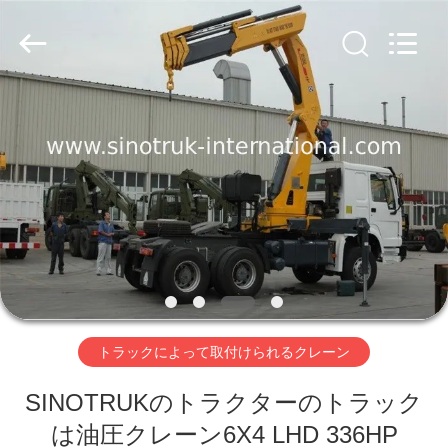
ヤ
ー.
Copyright
©
2016
-
2026
SINOTRUK
家
INTERNATIONAL
CO.,
LTD..
へ
All
Rights
Reserved.
製
品
わ
トラックによって取付けられるクレーン
た
SINOTRUKのトラクターのトラック
し
は油圧クレーン6X4 LHD 336HP