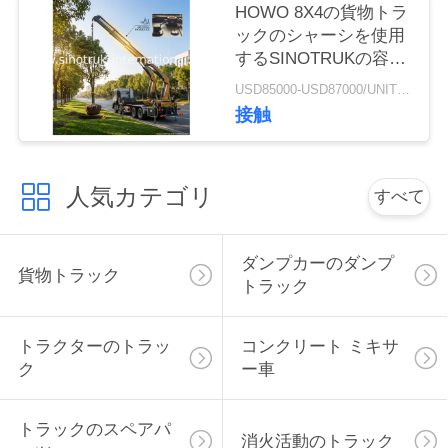
HOWO 8X4の貨物トラ
ックのシャーシを使用
引
するSINOTRUKの容器
の側面の積込み機
USD85000-USD87000/UNIT)negotiation MOQ:1 ユニット
金
接触
を
求
人気カテゴリ
すべて
め
て
ダンプカーのダンプ
貨物トラック
トラック
く
だ
トラクターのトラッ
コンクリート ミキサ
ク
ー車
さ
い
トラックのスペアパ
消火活動のトラック