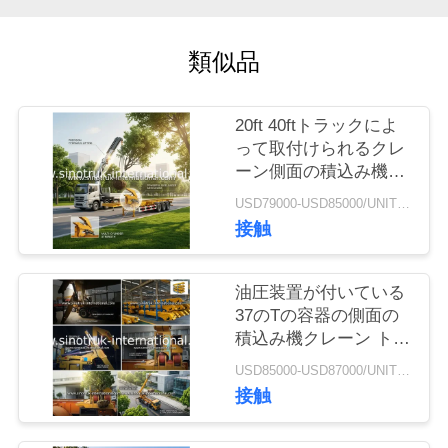
品
類似品
質
管
20ft 40ftトラックによ
って取付けられるクレ
理
ーン側面の積込み機
Sidelifterのトレーラー
USD79000-USD85000/UNIT)negotiation MOQ:1 ユニット
に半荷を積んでいる容
接触
連
器の自己
絡
油圧装置が付いている
く
37のTの容器の側面の
積込み機クレーン トラ
だ
ックによって取付けら
USD85000-USD87000/UNIT)negotiation MOQ:1 ユニット
れるクレーン
さ
接触
い