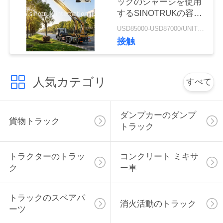
ックのシャーシを使用
するSINOTRUKの容器
の側面の積込み機
引
USD85000-USD87000/UNIT)negotiation MOQ:1 ユニット
接触
金
を
人気カテゴリ
すべて
求
め
ダンプカーのダンプ
貨物トラック
トラック
て
く
トラクターのトラッ
コンクリート ミキサ
だ
ク
ー車
さ
トラックのスペアパ
消火活動のトラック
い
ーツ