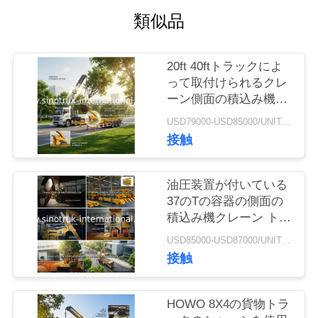
類似品
品
質
20ft 40ftトラックによ
って取付けられるクレ
管
ーン側面の積込み機
Sidelifterのトレーラー
理
USD79000-USD85000/UNIT)negotiation MOQ:1 ユニット
に半荷を積んでいる容
接触
器の自己
連
油圧装置が付いている
絡
37のTの容器の側面の
積込み機クレーン トラ
く
ックによって取付けら
USD85000-USD87000/UNIT)negotiation MOQ:1 ユニット
れるクレーン
だ
接触
さ
HOWO 8X4の貨物トラ
い