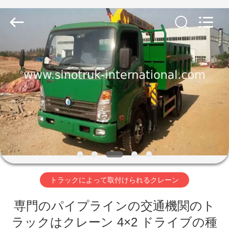
ヤ
ー.
Copyright
©
2016
-
2026
SINOTRUK
家
INTERNATIONAL
CO.,
LTD..
へ
All
Rights
Reserved.
製
品
わ
トラックによって取付けられるクレーン
た
専門のパイプラインの交通機関のト
し
ラックはクレーン 4×2 ドライブの種