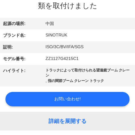
た
類を取付けました
ち
に
起源の場所:
中国
つ
SINOTRUK
ブランド名:
い
ISO/3C/BV/IFA/SGS
証明:
て
ZZ1127G4215C1
モデル番号:
ハイライト:
トラックによって取付けられる望遠鏡ブーム クレー
ン
工
,
指の関節ブーム クレーン トラック
場
お問い合わせ!
ツ
ア
詳細を展開する
ー