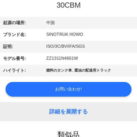
た
30CBM
ち
に
起源の場所:
中国
つ
SINOTRUK HOWO
ブランド名:
ISO/3C/BV/IFA/SGS
い
証明:
ZZ1311N4661W
モデル番号:
て
,
ハイライト:
燃料のタンク車
重油の配達用トラック
工
お問い合わせ!
場
ツ
詳細を展開する
ア
ー
類似品