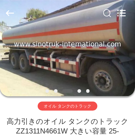
ヤ
ー.
Copyright
©
2016
-
2026
SINOTRUK
家
INTERNATIONAL
CO.,
LTD..
へ
All
Rights
Reserved.
製
品
わ
オイル タンクのトラック
た
高力引きのオイル タンクのトラック
し
ZZ1311N4661W 大きい容量 25-