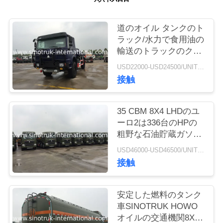
品
道のオイル タンクのト
ラック/水力で食用油の
質
輸送のトラックのクラ
管
ッチを離れた4X4
USD22000-USD24500/UNIT)negotiation MOQ:1 ユニット
接触
理
35 CBM 8X4 LHDのユ
連
ーロ2は336台のHPの
粗野な石油貯蔵ガソリ
絡
ン タンク車ISO承認し
USD46000-USD46500/UNIT)negotiation MOQ:1 ユニット
く
ました
接触
だ
安定した燃料のタンク
さ
車SINOTRUK HOWO
い
オイルの交通機関8X4