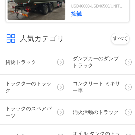
RHDのための30 - 40ト
USD46000-USD46500/UNIT)negotiation MOQ:1 ユニット
ン
接触
引
金
人気カテゴリ
すべて
を
求
ダンプカーのダンプ
貨物トラック
め
トラック
て
トラクターのトラッ
コンクリート ミキサ
く
ク
ー車
だ
トラックのスペアパ
消火活動のトラック
さ
ーツ
い
オイル タンクのトラ