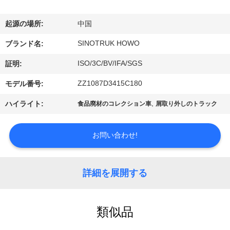
た
ち
起源の場所:
中国
に
SINOTRUK HOWO
ブランド名:
つ
ISO/3C/BV/IFA/SGS
証明:
い
ZZ1087D3415C180
モデル番号:
て
,
ハイライト:
食品廃材のコレクション車
屑取り外しのトラック
工
お問い合わせ!
場
詳細を展開する
ツ
ア
類似品
ー