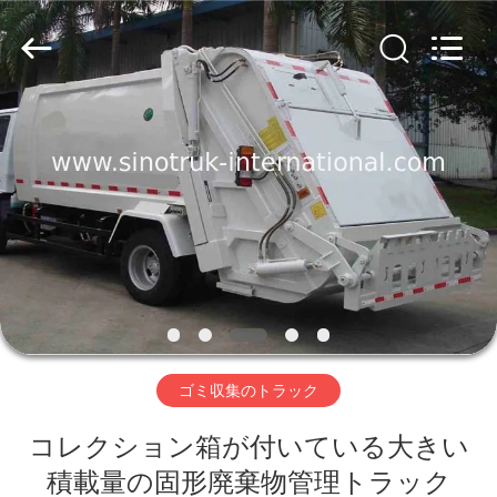
ヤ
ー.
Copyright
©
2016
-
2026
SINOTRUK
家
INTERNATIONAL
CO.,
LTD..
へ
All
Rights
Reserved.
製
品
わ
ゴミ収集のトラック
た
コレクション箱が付いている大きい
し
積載量の固形廃棄物管理トラック