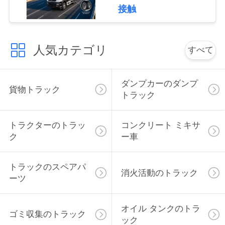
18立方メートル大型圧
接触
縮ゴミ収集車
引
人気カテゴリ
金
すべて
を
ダンプカーのダンプ
求
貨物トラック
トラック
め
トラクターのトラッ
コンクリート ミキサ
て
ク
ー車
く
トラックのスペアパ
だ
消火活動のトラック
ーツ
さ
オイル タンクのトラ
い
ゴミ収集のトラック
ック