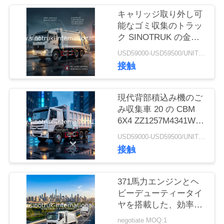
キャリッジ取り外し可
品
能なゴミ収集のトラッ
ク SINOTRUK の金王
質
子 20-25CBM 6X4
USD59000-USD59500/UNIT)negotiation MOQ:1 ユニット
管
接触
理
現代背部積込み機のご
み収集車 20 の CBM
連
6X4 ZZ1257M4341W
のゴミ箱のトラック
絡
USD59000-USD59500/UNIT)negotiation MOQ:1 ユニット
接触
く
だ
371馬力エンジンとヘ
ビーデューティータイ
さ
ヤを搭載した、効率的
な廃棄物管理のための
い
negotiate MOQ:1